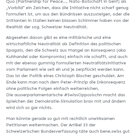
Quo (Partnership for Peace…, Nato-Botschaft in Genf) als
„Vorbild“ ein Zeichen, dass die Initiative nicht scharf genug
formuliert ist, um aus den Bündnissen auszusteigen, oder die
Initianten in Italien keinen blassen Schimmer haben von der
Realität der sog. Schweizer Neutralität.
Abgesehen davon gibt es eine militärische und eine
wirtschaftliche Neutralität als Definition des politischen
Spagats, den die Schweiz aus Mangel an Konsequenz (aka
Kuhhandel oder Kompromiss) einfach nie schafft, und auch
mit der ebenso gummig formulierten Neutralitätsinitiative
vom Parlament wie seit eh und je zerpflückt werden kann.
Das ist der Politik eines Christoph Blocher geschuldet. Am
Ende kann man nach dem Peter-Prinzip die Inkonsequenz
ohne politische Folgen einfach weiterreichen.
Die ausserparlamentarische #SwissOpposischn macht das
Spielchen der Demokratie-Simulation brav mit und ändern
wird sich so gar nichts.
Man könnte gerade so gut mit rechtlich unwirksamen
Petitionen weitermachen. Der Artikel 33 der
Schweizerischen Bundesverfassung täte auch bene.swiss gut