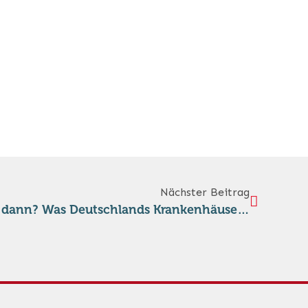
Nächster Beitrag
Neutralität aufgeben — und dann? Was Deutschlands Krankenhäuser der Schweiz zeigen