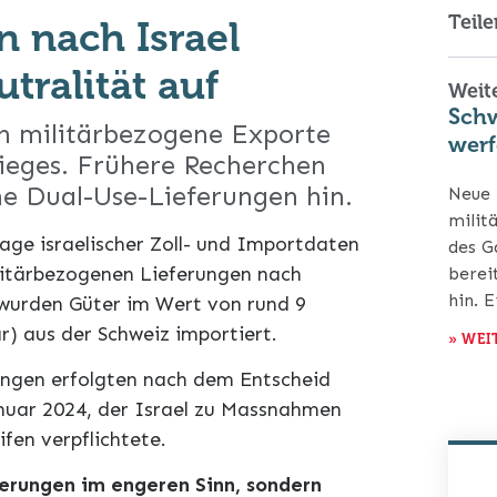
Teile
n nach Israel
tralität auf
Weite
Schw
n militärbezogene Exporte
werf
ieges. Frühere Recherchen
he Dual-Use-Lieferungen hin.
Neue 
milit
age israelischer Zoll- und Importdaten
des G
litärbezogenen Lieferungen nach
berei
hin. 
wurden Güter im Wert von rund 9
ar) aus der Schweiz importiert.
» WEI
ungen erfolgten nach dem Entscheid
anuar 2024, der Israel zu Massnahmen
fen verpflichtete.
ferungen im engeren Sinn, sondern