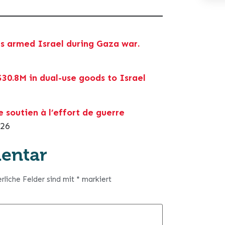
es armed Israel during Gaza war.
30.8M in dual-use goods to Israel
 soutien à l’effort de guerre
026
entar
erliche Felder sind mit
*
markiert