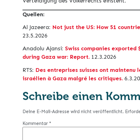
Verteidigung des Völkerrechts einsteht.
Quellen:
Al Jazeera:
Not just the US: How 51 countri
23.5.2026
Anadolu Ajansi:
Swiss companies exported $
during Gaza war: Report.
12.3.2026
RTS:
Des entreprises suisses ont maintenu le
israélien à Gaza malgré les critiques.
6.3.2
Schreibe einen Komm
Deine E-Mail-Adresse wird nicht veröffentlicht.
Erford
Kommentar
*