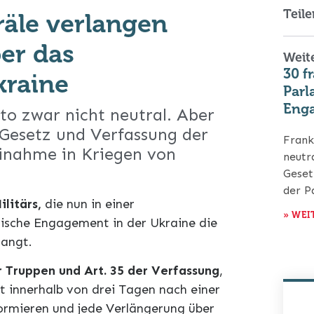
Teile
räle verlangen
er das
Weite
30 f
kraine
Parl
Enga
ato zwar nicht neutral. Aber
 Gesetz und Verfassung der
Frank
einahme in Kriegen von
neutr
Geset
der P
ilitärs,
die nun in einer
» WEI
sische Engagement in der Ukraine die
langt.
 Truppen und Art. 35 der Verfassung
,
t innerhalb von drei Tagen nach einer
formieren und jede Verlängerung über