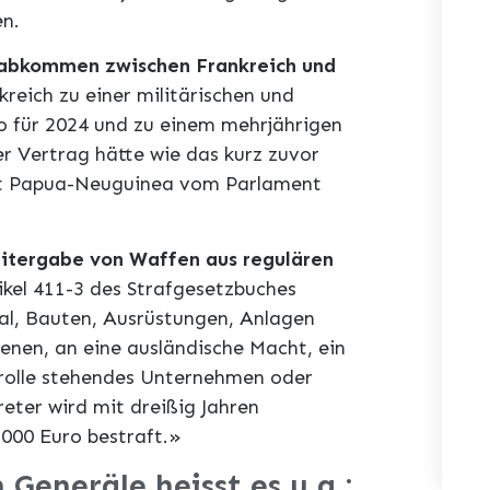
en.
tsabkommen zwischen Frankreich und
reich zu einer militärischen und
ro für 2024 und zu einem mehrjährigen
er Vertrag hätte wie das kurz zuvor
t Papua-Neuguinea vom Parlament
Weitergabe von Waffen aus regulären
ikel 411-3 des Strafgesetzbuches
ial, Bauten, Ausrüstungen, Anlagen
enen, an eine ausländische Macht, ein
trolle stehendes Unternehmen oder
eter wird mit dreißig Jahren
.000 Euro bestraft.»
Generäle heisst es u.a.: