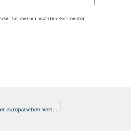
owser für meinen nächsten Kommentar
Pfister fordert Kurswechsel: Schweiz soll Teil der europäischen Verteidigung werden