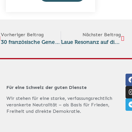
Vorheriger Beitrag
Nächster Beitrag
30 französische Generäle verlangen Parlamentsdebatte über das Engagement in der Ukraine
Laue Resonanz auf die 800-Milliarden-Euro-Rüstungsinitiative der EU-Kommission «ReArm Europe»
Für eine Schweiz der guten Dienste
Wir stehen für eine starke, verfassungsrechtlich
verankerte Neutralität – als Basis für Frieden,
Freiheit und direkte Demokratie.