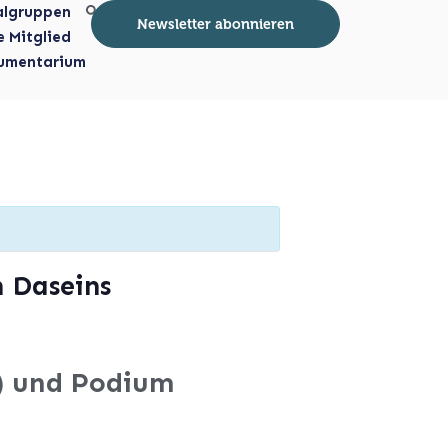
algruppen
Newsletter abonnieren
e Mitglied
umentarium
n Daseins
t) und Podium