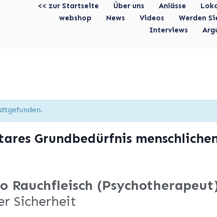
<< zur Startseite
Über uns
Anlässe
Lok
webshop
News
Videos
Werden Si
Interviews
Arg
attgefunden.
ntares Grundbedürfnis menschliche
do Rauchfleisch (Psychotherapeu
r Sicherheit