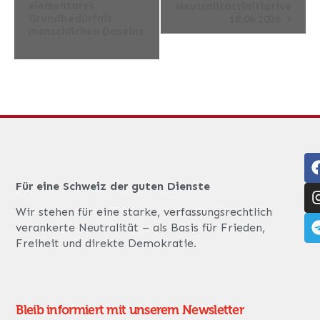
elementares
Neutralitätsinitiative
Navigation
Grundbedürfnis
18.06.2026
menschlichen Daseins
Für eine Schweiz der guten Dienste
Wir stehen für eine starke, verfassungsrechtlich
verankerte Neutralität – als Basis für Frieden,
Freiheit und direkte Demokratie.
Bleib informiert mit unserem Newsletter