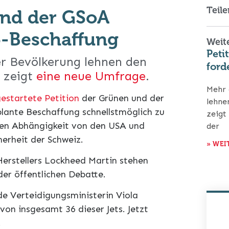
Teile
und der GSoA
5-Beschaffung
Weite
Peti
er Bevölkerung lehnen den
ford
s zeigt
eine neue Umfrage
.
Mehr 
estartete Petition
der Grünen und der
lehne
lante Beschaffung schnellstmöglich zu
zeigt
chen Abhängigkeit von den USA und
der
herheit der Schweiz.
» WEI
erstellers Lockheed Martin stehen
der öffentlichen Debatte.
de Verteidigungsministerin Viola
on insgesamt 36 dieser Jets. Jetzt
.