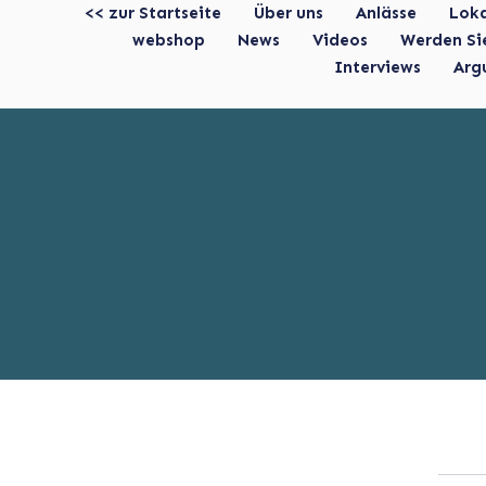
<< zur Startseite
Über uns
Anlässe
Lok
webshop
News
Videos
Werden Si
Interviews
Arg