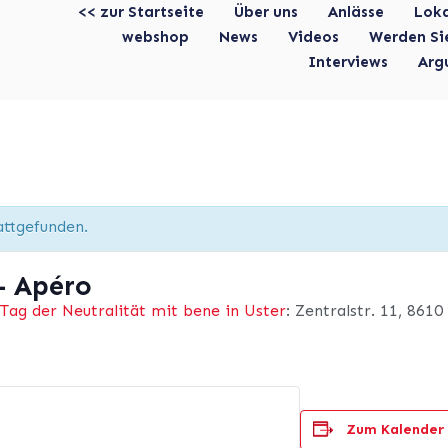
<< zur Startseite
Über uns
Anlässe
Lok
webshop
News
Videos
Werden Si
Interviews
Arg
attgefunden.
– Apéro
ag der Neutralität mit bene in Uster
: Zentralstr. 11, 8610
Zum Kalender 