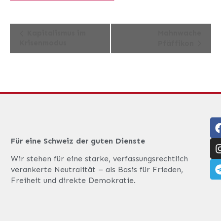
Veranstaltung-
Kapitalismus im
Mahnwache
Krisenmodus
Pfäffikon
Navigation
Für eine Schweiz der guten Dienste
Wir stehen für eine starke, verfassungsrechtlich
verankerte Neutralität – als Basis für Frieden,
Freiheit und direkte Demokratie.