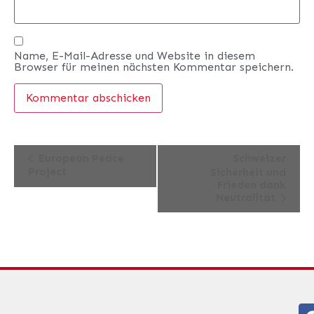
Name, E-Mail-Adresse und Website in diesem
Browser für meinen nächsten Kommentar speichern.
Veranstaltung-
European Peace
Schweizer
Project
Sicherheit und
Navigation
Frieden dank
Neutralität