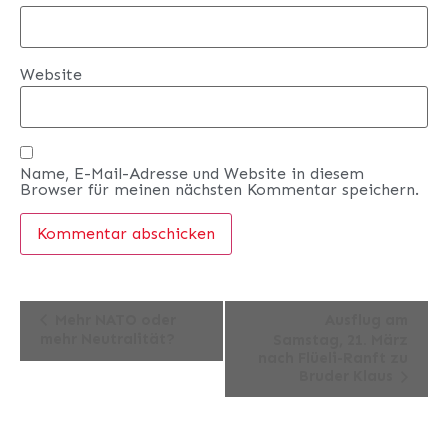
Website
Name, E-Mail-Adresse und Website in diesem
Browser für meinen nächsten Kommentar speichern.
Veranstaltung-
Mehr NATO oder
Ausflug am
mehr Neutralität?
Samstag, 21. März
Navigation
nach Flüeli-Ranft zu
Bruder Klaus