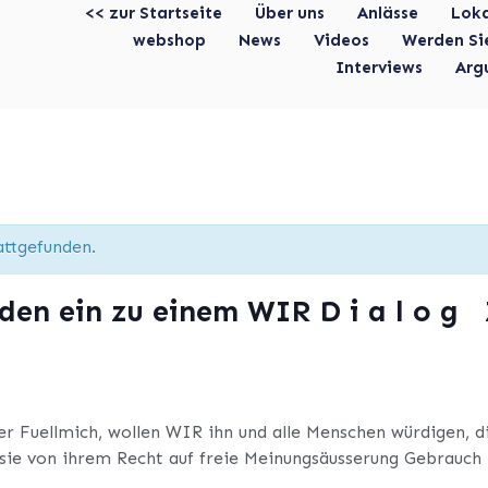
<< zur Startseite
Über uns
Anlässe
Lok
webshop
News
Videos
Werden Si
Interviews
Arg
attgefunden.
den ein zu einem WIR D i a l o g
h
 Fuellmich, wollen WIR ihn und alle Menschen würdigen, die
 sie von ihrem Recht auf freie Meinungsäusserung Gebrauch m