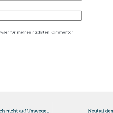
owser für meinen nächsten Kommentar
Keine Schweizer Waffen in Konfliktgebiete, auch nicht auf Umwegen und auch keine Bauteile
Neutral de