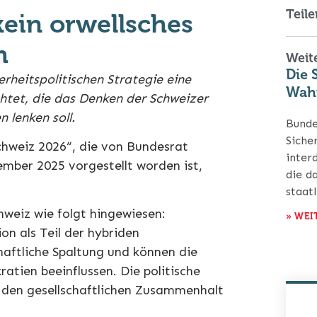
Teile
kein orwellsches
m
Weite
Die 
rheitspolitischen Strategie eine
Wahr
htet, die das Denken der Schweizer
 lenken soll.
Bunde
Siche
Schweiz 2026“, die von Bundesrat
inter
mber 2025 vorgestellt worden ist,
die d
staat
hweiz wie folgt hingewiesen:
» WEI
on als Teil der hybriden
chaftliche Spaltung und können die
tien beeinflussen. Die politische
, den gesellschaftlichen Zusammenhalt