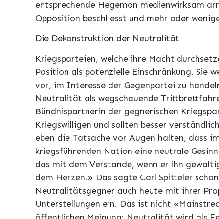
entsprechende Hegemon medienwirksam arra
Opposition beschliesst und mehr oder weniger
Die Dekonstruktion der Neutralität
Kriegsparteien, welche ihre Macht durchsetz
Position als potenzielle Einschränkung. Sie w
vor, im Interesse der Gegenpartei zu handel
Neutralität als wegschauende Trittbrettfahre
Bündnispartnerin der gegnerischen Kriegspar
Kriegswilligen und sollten besser verständl
eben die Tatsache vor Augen halten, dass im
kriegsführenden Nation eine neutrale Gesinn
das mit dem Verstande, wenn er ihn gewaltig
dem Herzen.» Das sagte Carl Spitteler schon 
Neutralitätsgegner auch heute mit ihrer Pr
Unterstellungen ein. Das ist nicht «Mainstr
öffentlichen Meinung: Neutralität wird als Fe