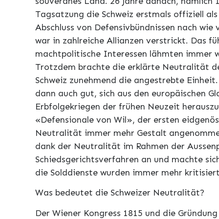
souveränes Land. 26 Jahre danach, nämlich 1
Tagsatzung die Schweiz erstmals offiziell al
Abschluss von Defensivbündnissen nach wie v
war in zahlreiche Allianzen verstrickt. Das 
machtpolitische Interessen lähmten immer wi
Trotzdem brachte die erklärte Neutralität de
Schweiz zunehmend die angestrebte Einheit.
dann auch gut, sich aus den europäischen Gl
Erbfolgekriegen der frühen Neuzeit herauszu
«Defensionale von Wil», der ersten eidgenö
Neutralität immer mehr Gestalt angenommen
dank der Neutralität im Rahmen der Aussenp
Schiedsgerichtsverfahren an und machte sich
die Solddienste wurden immer mehr kritisiert
Was bedeutet die Schweizer Neutralität?
Der Wiener Kongress 1815 und die Gründung