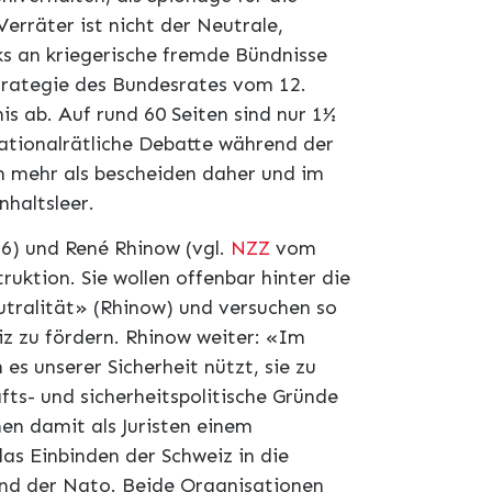
erräter ist nicht der Neutrale,
ks an kriegerische fremde Bündnisse
 Strategie des Bundesrates vom 12.
s ab. Auf rund 60 Seiten sind nur 1½
ationalrätliche Debatte während der
 mehr als bescheiden daher und im
nhaltsleer.
6) und René Rhinow (vgl.
NZZ
vom
ruktion. Sie wollen offenbar hinter die
utralität» (Rhinow) und versuchen so
iz zu fördern. Rhinow weiter: «Im
 es unserer Sicherheit nützt, sie zu
fts- und sicherheitspolitische Gründe
en damit als Juristen einem
as Einbinden der Schweiz in die
und der Nato. Beide Organisationen