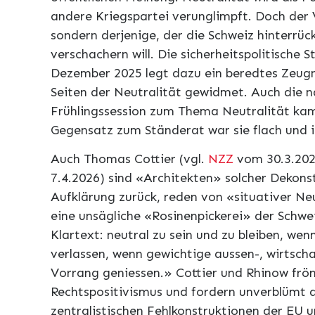
andere Kriegspartei verunglimpft. Doch der V
sondern derjenige, der die Schweiz hinterrüc
verschachern will. Die sicherheitspolitische
Dezember 2025 legt dazu ein beredtes Zeugni
Seiten der Neutralität gewidmet. Auch die n
Frühlingssession zum Thema Neutralität kam
Gegensatz zum Ständerat war sie flach und i
Auch Thomas Cottier (vgl.
NZZ
vom 30.3.202
7.4.2026) sind «Architekten» solcher Dekonst
Aufklärung zurück, reden von «situativer Ne
eine unsägliche «Rosinenpickerei» der Schwe
Klartext: neutral zu sein und zu bleiben, wenn
verlassen, wenn gewichtige aussen-, wirtscha
Vorrang geniessen.» Cottier und Rhinow frön
Rechtspositivismus und fordern unverblümt d
zentralistischen Fehlkonstruktionen der EU 