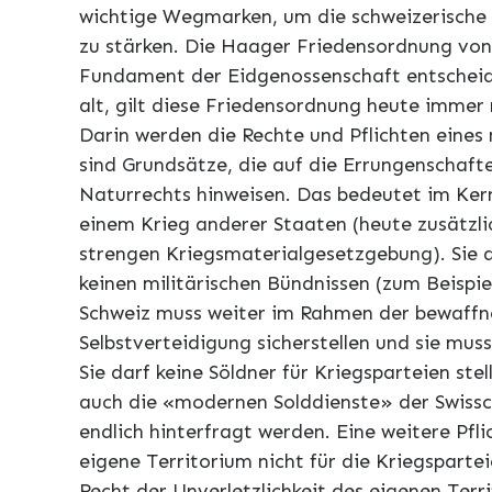
wichtige Wegmarken, um die schweizerische N
zu stärken. Die Haager Friedensordnung von
Fundament der Eidgenossenschaft entscheid
alt, gilt diese Friedensordnung heute immer
Darin werden die Rechte und Pflichten eines
sind Grundsätze, die auf die Errungenschaf
Naturrechts hinweisen. Das bedeutet im Kern
einem Krieg anderer Staaten (heute zusätzlic
strengen Kriegsmaterialgesetzgebung). Sie 
keinen militärischen Bündnissen (zum Beispie
Schweiz muss weiter im Rahmen der bewaffne
Selbstverteidigung sicherstellen und sie mus
Sie darf keine Söldner für Kriegsparteien st
auch die «modernen Solddienste» der Swis
endlich hinterfragt werden. Eine weitere Pfli
eigene Territorium nicht für die Kriegsparte
Recht der Unverletzlichkeit des eigenen Terr