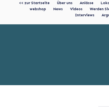
<< zur Startseite
Über uns
Anlässe
Lok
webshop
News
Videos
Werden Si
Interviews
Arg