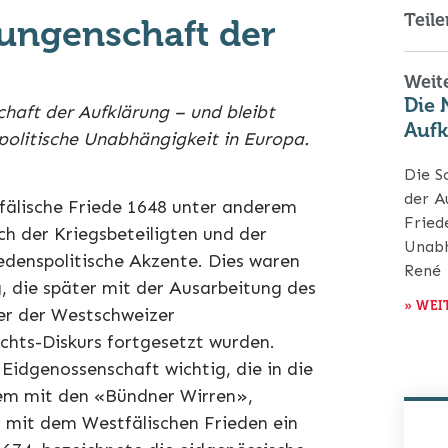
Teile
rrungenschaft der
Weite
Die 
chaft der Aufklärung – und bleibt
Aufk
politische Unabhängigkeit in Europa.
Die S
der A
fälische Friede 1648 unter anderem
Fried
ch der Kriegsbeteiligten und der
Unabh
iedenspolitische Akzente. Dies waren
René
, die später mit der Ausarbeitung des
» WEI
ter der Westschweizer
hts-Diskurs fortgesetzt wurden.
Eidgenossenschaft wichtig, die in die
lem mit den «Bündner Wirren»,
 mit dem Westfälischen Frieden ein