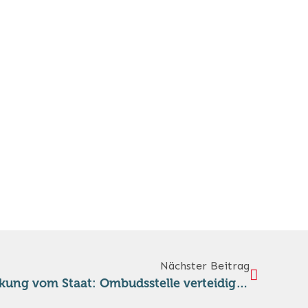
Nächster Beitrag
Einseitigkeit mit Rückendeckung vom Staat: Ombudsstelle verteidigt SRF-Beitrag