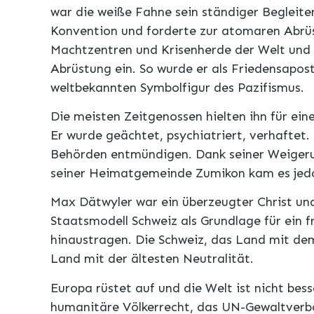
war die weiße Fahne sein ständiger Begleite
Konvention und forderte zur atomaren Abrüs
Machtzentren und Krisenherde der Welt und t
Abrüstung ein. So wurde er als Friedensapos
weltbekannten Symbolfigur des Pazifismus.
Die meisten Zeitgenossen hielten ihn für ein
Er wurde geächtet, psychiatriert, verhaftet.
Behörden entmündigen. Dank seiner Weigeru
seiner Heimatgemeinde Zumikon kam es jedo
Max Dätwyler war ein überzeugter Christ und
Staatsmodell Schweiz als Grundlage für ein 
hinaustragen. Die Schweiz, das Land mit de
Land mit der ältesten Neutralität.
Europa rüstet auf und die Welt ist nicht be
humanitäre Völkerrecht, das UN-Gewaltverbo