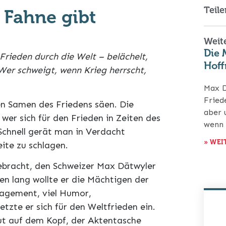
Teile
 Fahne gibt
Weite
Die 
rieden durch die Welt – belächelt,
Hof
Wer schweigt, wenn Krieg herrscht,
Max D
Fried
en Samen des Friedens säen. Die
aber 
wer sich für den Frieden in Zeiten des
wenn 
 Schnell gerät man in Verdacht
» WEI
eite zu schlagen.
gebracht, den Schweizer Max Dätwyler
ben lang wollte er die Mächtigen der
agement, viel Humor,
tzte er sich für den Weltfrieden ein.
ut auf dem Kopf, der Aktentasche