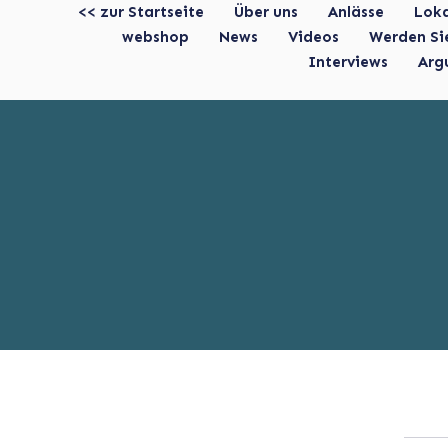
<< zur Startseite
Über uns
Anlässe
Lok
webshop
News
Videos
Werden Si
Interviews
Arg