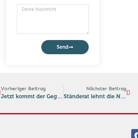
Send
Vorheriger Beitrag
Nächster Beitrag
Jetzt kommt der Gegenvorschlag: Wer hat Angst vor der Neutralitätsinitiative?
Ständerat lehnt die Neutralitätsinitiative zwar ab, will aber die Neutralität klarer in der Bundesverfassung verankern