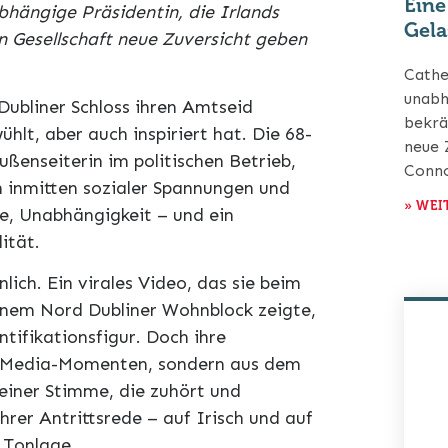
Eine
abhängige Präsidentin, die Irlands
Gela
en Gesellschaft neue Zuversicht geben
Cathe
unabh
ubliner Schloss ihren Amtseid
bekrä
ühlt, aber auch inspiriert hat. Die 68-
neue 
Außenseiterin im politischen Betrieb,
Conno
n inmitten sozialer Spannungen und
» WEI
he, Unabhängigkeit – und ein
ität.
ich. Ein virales Video, das sie beim
einem Nord Dubliner Wohnblock zeigte,
tifikationsfigur. Doch ihre
ial-Media-Momenten, sondern aus dem
einer Stimme, die zuhört und
hrer Antrittsrede – auf Irisch und auf
 Tonlage.