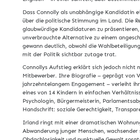
Dass Connolly als unabhängige Kandidatin ei
über die politische Stimmung im Land. Die R
glaubwürdige Kandidaturen zu präsentieren, 
unverbrauchte Alternative zu einem angesch
gewann deutlich, obwohl die Wahlbeteiligung
mit der Politik sichtbar zutage trat.
Connollys Aufstieg erklärt sich jedoch nicht
Mitbewerber. Ihre Biografie – geprägt von V
jahrzehntelangem Engagement – verleiht ihr 
eines von 14 Kindern in einfachen Verhältnis
Psychologin, Bürgermeisterin, Parlamentsabg
Handschrift: soziale Gerechtigkeit, Transpare
Irland ringt mit einer dramatischen Wohnun
Abwanderung junger Menschen, wachsender 
Obdachlosigkeit und punktuelle Gewalt sorgte