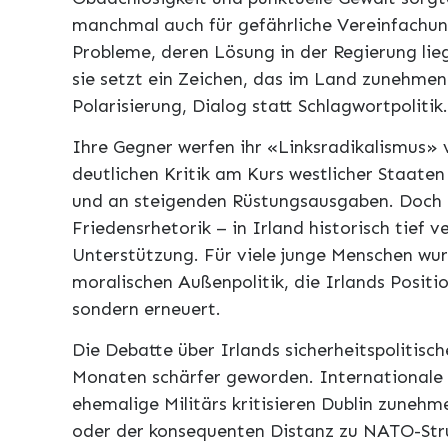
manchmal auch für gefährliche Vereinfachung
Probleme, deren Lösung in der Regierung lieg
sie setzt ein Zeichen, das im Land zunehmen
Polarisierung, Dialog statt Schlagwortpolitik.
Ihre Gegner werfen ihr «Linksradikalismus» 
deutlichen Kritik am Kurs westlicher Staat
und an steigenden Rüstungsausgaben. Doch 
Friedensrhetorik – in Irland historisch tief v
Unterstützung. Für viele junge Menschen wurd
moralischen Außenpolitik, die Irlands Positio
sondern erneuert.
Die Debatte über Irlands sicherheitspolitisc
Monaten schärfer geworden. Internationale T
ehemalige Militärs kritisieren Dublin zuneh
oder der konsequenten Distanz zu NATO-Stru