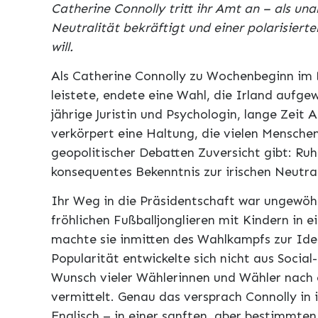
Catherine Connolly tritt ihr Amt an – als un
Neutralität bekräftigt und einer polarisiert
will.
Als Catherine Connolly zu Wochenbeginn im D
leistete, endete eine Wahl, die Irland aufgew
jährige Juristin und Psychologin, lange Zeit 
verkörpert eine Haltung, die vielen Mensche
geopolitischer Debatten Zuversicht gibt: Ru
konsequentes Bekenntnis zur irischen Neutral
Ihr Weg in die Präsidentschaft war ungewöhnl
fröhlichen Fußballjonglieren mit Kindern in 
machte sie inmitten des Wahlkampfs zur Iden
Popularität entwickelte sich nicht aus Soc
Wunsch vieler Wählerinnen und Wähler nach 
vermittelt. Genau das versprach Connolly in i
Englisch – in einer sanften, aber bestimmten