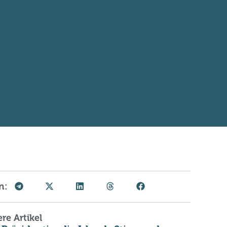
n:
re Artikel