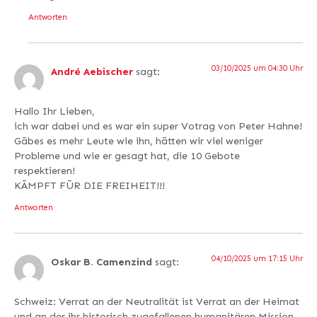
Antworten
03/10/2025 um 04:30 Uhr
André Aebischer
sagt:
Hallo Ihr Lieben,
ich war dabei und es war ein super Votrag von Peter Hahne!
Gābes es mehr Leute wie ihn, hātten wir viel weniger
Probleme und wie er gesagt hat, die 10 Gebote
respektieren!
KĀMPFT FŪR DIE FREIHEIT!!!
Antworten
04/10/2025 um 17:15 Uhr
Oskar B. Camenzind
sagt:
Schweiz: Verrat an der Neutralität ist Verrat an der Heimat
und an der ihr historisch zugefallenen humanitären Mission.