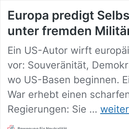
Europa predigt Selbs
unter fremden Milit
Ein US-Autor wirft europ
vor: Souveränität, Demokr
wo US-Basen beginnen. Ei
War erhebt einen scharfe
Europa
Regierungen: Sie …
weite
predigt
Selbstachtung
–
Bewegung für Neutralität
und